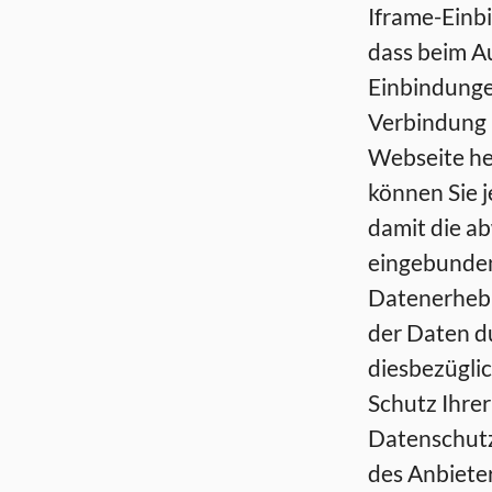
Iframe-Einbi
dass beim Au
Einbindunge
Verbindung 
Webseite her
können Sie j
damit die a
eingebunde
Datenerhebu
der Daten d
diesbezügli
Schutz Ihre
Datenschutz
des Anbieter