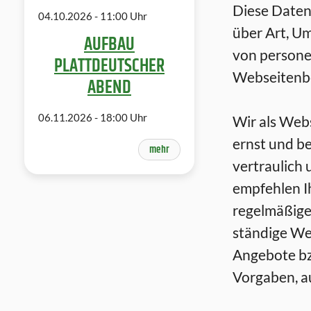
Diese Datens
04.​10.​2026 -
11:00
Uhr
über Art, U
AUFBAU
von person
PLATTDEUTSCHER
Webseitenbe
ABEND
06.​11.​2026 -
18:00
Uhr
Wir als Web
ernst und b
mehr
vertraulich 
empfehlen I
regelmäßigen
ständige We
Angebote bz
Vorgaben, a