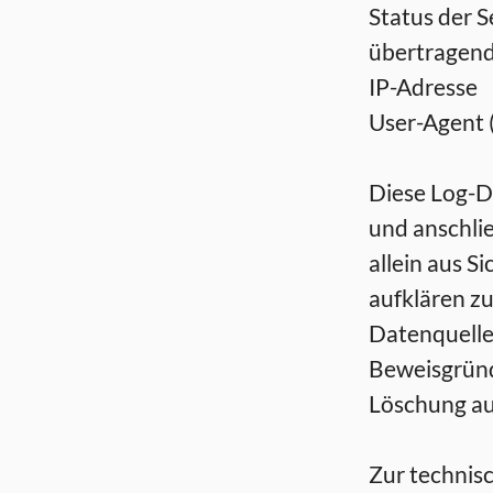
Status der 
übertragen
IP-Adresse
User-Agent 
Diese Log-D
und anschli
allein aus S
aufklären z
Datenquell
Beweisgründ
Löschung aus
Zur technis