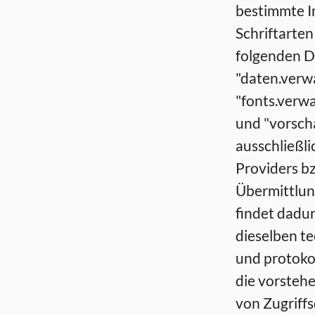
bestimmte In
Schriftarten
folgenden Da
"daten.verwa
"fonts.verwa
und "vorscha
ausschließl
Providers bz
Übermittlun
findet dadur
dieselben te
und protokol
die vorsteh
von Zugriffs