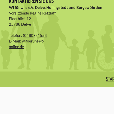
KONTAKTIEREN SIE UNS
Wi för Uns e.V. Delve, Hollingstedt und Bergewöhrden
Vorsitzende Regine Retzlaff
Eiderblick 12
25788 Delve
Telefon:
(04803) 1558
E-Mail:
wifoeruns@t-
online.de
STAR