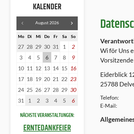
KALENDER
Datensc
August 2026
Mo
Di
Mi
Do
Fr
Sa
So
Verantwort
27
28
29
30
31
1
2
Wi för Uns e.
3
4
5
6
7
8
9
Vorsitzende
10
11
12
13
14
15
16
Eiderblick 1
17
18
19
20
21
22
23
25788 Delv
24
25
26
27
28
29
30
Telefon:
31
1
2
3
4
5
6
E-Mail:
NÄCHSTE VERANSTALTUNGEN:
Allgemeine
ERNTEDANKFEIER